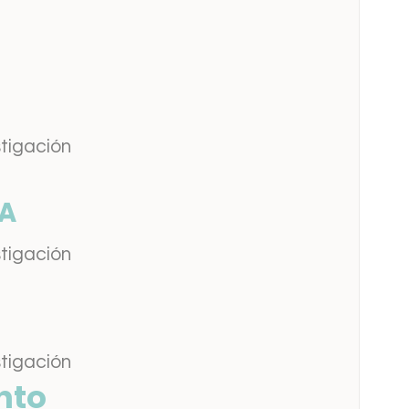
stigación
A
stigación
stigación
nto