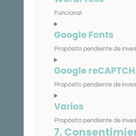
Funcional
Consent
Google Fonts
to
service
Propósito pendiente de inve
wordpress
Consent
Google reCAPTCH
to
service
Propósito pendiente de inve
google-
Consent
Varios
fonts
to
service
Propósito pendiente de inve
7. Consentimie
google-
Consent