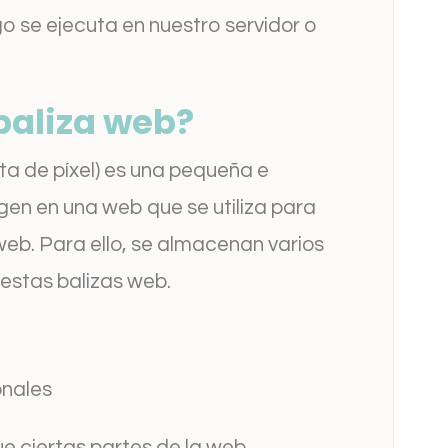
go se ejecuta en nuestro servidor o
baliza web?
ta de píxel) es una pequeña e
agen en una web que se utiliza para
web. Para ello, se almacenan varios
estas balizas web.
onales
e ciertas partes de la web